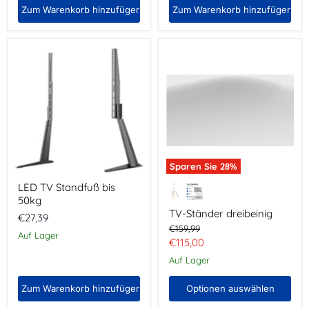
Zum Warenkorb hinzufügen
Zum Warenkorb hinzufügen
LED
TV-
TV
Ständer
Standfuß
dreibeinig
bis
50kg
Sparen Sie
28
%
LED TV Standfuß bis
50kg
TV-Ständer dreibeinig
€27,39
Ursprünglicher
€159,99
Auf Lager
Preis
Aktueller
€115,00
Preis
Auf Lager
Zum Warenkorb hinzufügen
Optionen auswählen