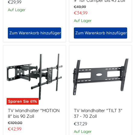
9" für Camper bis 43 Zoll
€29,99
Ursprünglicher
€49,99
Auf Lager
Preis
Aktueller
€34,99
Preis
Auf Lager
Zum Warenkorb hinzufügen
Zum Warenkorb hinzufügen
TV
TV
Wandhalter
Wandhalter
"MOTION
"TILT
8"
3"
bis
37 -
90
70
Zoll
Zoll
Sparen Sie
61
%
TV Wandhalter "MOTION
TV Wandhalter "TILT 3"
8" bis 90 Zoll
37 - 70 Zoll
Ursprünglicher
€109,00
€37,29
Preis
Aktueller
€42,99
Auf Lager