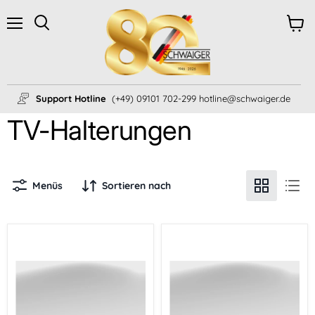
Menü
Ware
Suchen
anzei
Support Hotline
(+49) 09101 702-299 hotline@schwaiger.de
TV-Halterungen
Menüs
Sortieren nach
TV-
TV
Ständer
Bodenstandfuß
mit
bis
Soundbarhalter
70
Zoll