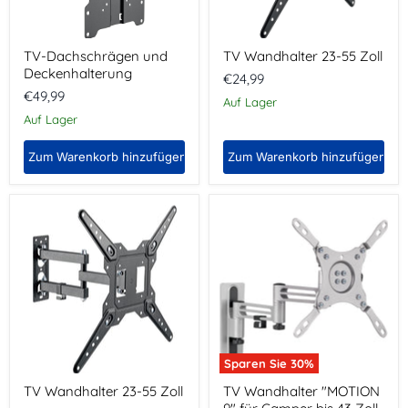
TV-Dachschrägen und
TV Wandhalter 23-55 Zoll
Deckenhalterung
€24,99
€49,99
Auf Lager
Auf Lager
Zum Warenkorb hinzufügen
Zum Warenkorb hinzufügen
TV
TV
Wandhalter
Wandhalter
23-
"MOTION
55
9"
Zoll
für
Camper
bis
43
Zoll
Sparen Sie
30
%
TV Wandhalter 23-55 Zoll
TV Wandhalter "MOTION