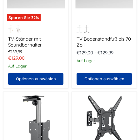
Sparen Sie
32
%
TV-Ständer mit
TV Bodenstandfuß bis 70
Soundbarhalter
Zoll
Ursprünglicher
€189,99
€129,00
-
€129,99
Preis
Aktueller
€129,00
Auf Lager
Preis
Auf Lager
Optionen auswählen
Optionen auswählen
TV-
TV
Dachschrägen
Wandhalter
und
23-
Deckenhalterung
55
Zoll