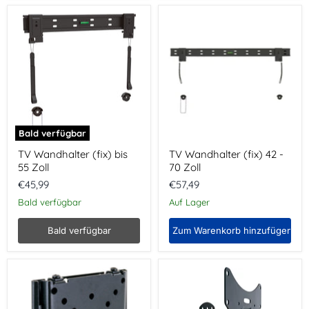
TV
TV
Wandhalter
Wandhalter
(fix)
(fix)
bis
42
55
-
Zoll
70
Zoll
Bald verfügbar
TV Wandhalter (fix) bis
TV Wandhalter (fix) 42 -
55 Zoll
70 Zoll
€45,99
€57,49
Bald verfügbar
Auf Lager
Bald verfügbar
Zum Warenkorb hinzufügen
TV
TV
Wandhalter
Wandhalter
(fix)
(1
bis
Gelenk)