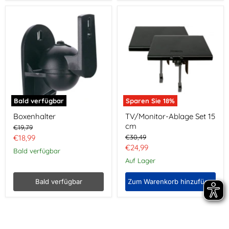
Boxenhalter
TV/Monitor-
Ablage
Set
15
cm
Bald verfügbar
Sparen Sie
18
%
Boxenhalter
TV/Monitor-Ablage Set 15
cm
Ursprünglicher
€19,79
Preis
Aktueller
Ursprünglicher
€18,99
€30,49
Preis
Aktueller
€24,99
Preis
Bald verfügbar
Preis
Auf Lager
Bald verfügbar
Zum Warenkorb hinzufügen