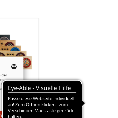
r
s zu
100
%
+2
Farbfelder
umschalten
oth®-
r
77