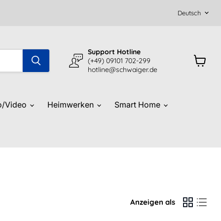
Sprach
Absenden
Deutsch
Support Hotline
(+49) 09101 702-299
hotline@schwaiger.de
Warenk
anzeig
o/Video
Heimwerken
Smart Home
Anzeigen als