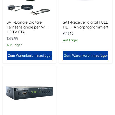
FTA
SAT-Dongle Digitale
SAT-Receiver digital FULL
Fernsehsignale per WiFi
HD FTA vorprogrammiert
HDTV FTA
€47,19
€69,99
Auf Lager
Auf Lager
Zum Warenkorb hinzufügen
Zum Warenkorb hinzufügen
SAT-
Receiver
digital
FULL
HD
FTA
vorprogrammiert