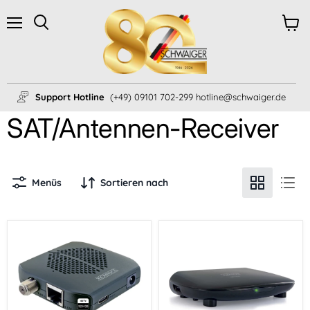
Menü
Ware
Suchen
anzei
Support Hotline
(+49) 09101 702-299 hotline@schwaiger.de
SAT/Antennen-Receiver
Menüs
Sortieren nach
SAT-
SAT-
Dongle
Receiver
Digitale
digital
Fernsehsignale
FULL
per
HD
WiFi
FTA
HDTV
vorprogrammiert