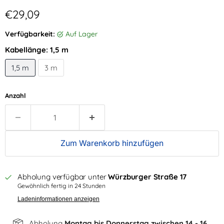
Aktueller Preis
€29,09
Verfügbarkeit:
auf Lager
Kabellänge:
1,5 m
1,5 m
3 m
Anzahl
Zum Warenkorb hinzufügen
Abholung verfügbar unter
Würzburger Straße 17
Gewöhnlich fertig in 24 Stunden
Ladeninformationen anzeigen
Abholung
Montag bis Donnerstag zwischen 14 - 16