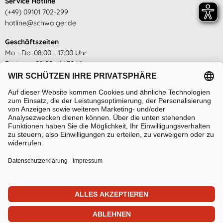
Service Hotline
(+49) 09101 702-299
hotline@schwaiger.de
Geschäftszeiten
Mo - Do: 08:00 - 17:00 Uhr
Freitags: 08:00 - 14:30 Uhr
siehe hier
Abholzeiten
Mo - Do: 14:00 - 16:00 Uhr
Freitags geschlossen
siehe hier
Sprache
Absenden
Deutsch
Impressum
Hinweisgeberschutzsystem
Downloadbereich