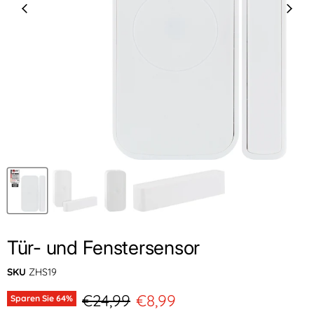
Tür- und Fenstersensor
SKU
ZHS19
Ursprünglicher Preis
Aktueller Preis
€24,99
€8,99
Sparen Sie
64
%